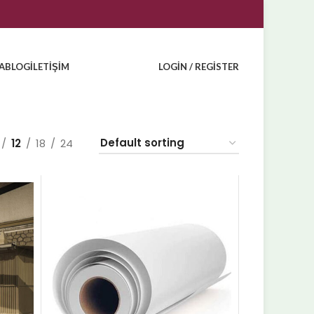
A
BLOG
İLETIŞIM
LOGIN / REGISTER
12
18
24