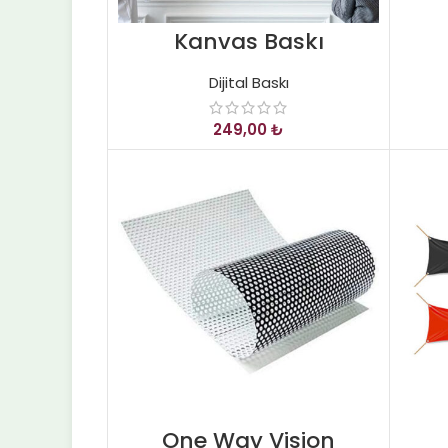
Kanvas Baskı
Dijital Baskı
₺
One Way Vision