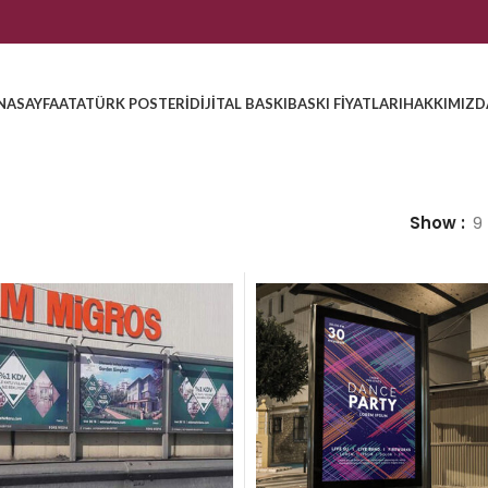
NASAYFA
ATATÜRK POSTERI
DIJITAL BASKI
BASKI FIYATLARI
HAKKIMIZD
Show
9