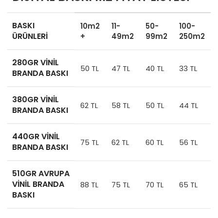
BASKI
10m2
11-
50-
100-
ÜRÜNLERI
+
49m2
99m2
250m2
280GR VINIL
50 TL
47 TL
40 TL
33 TL
BRANDA BASKI
380GR VINIL
62 TL
58 TL
50 TL
44 TL
BRANDA BASKI
440GR VINIL
75 TL
62 TL
60 TL
56 TL
BRANDA BASKI
510GR
AVRUPA
VINIL BRANDA
88 TL
75 TL
70 TL
65 TL
BASKI