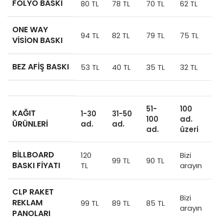
FOLYO BASKI
80 TL
78 TL
70 TL
62 TL
ONE WAY
94 TL
82 TL
79 TL
75 TL
VISION BASKI
BEZ AFIŞ BASKI
53 TL
40 TL
35 TL
32 TL
51-
100
KAĞIT
1-30
31-50
100
ad.
ÜRÜNLERI
ad.
ad.
ad.
üzeri
BILLBOARD
120
Bizi
99 TL
90 TL
BASKI FIYATI
TL
arayın
CLP RAKET
Bizi
REKLAM
99 TL
89 TL
85 TL
arayın
PANOLARI